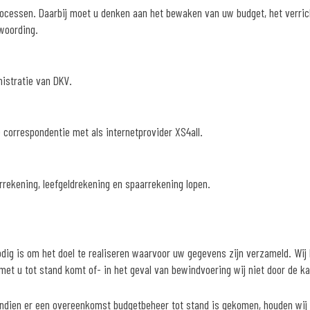
rocessen. Daarbij moet u denken aan het bewaken van uw budget, het verrich
twoording.
nistratie van DKV.
correspondentie met als internetprovider XS4all.
rekening, leefgeldrekening en spaarrekening lopen.
odig is om het doel te realiseren waarvoor uw gegevens zijn verzameld. Wij
met u tot stand komt of- in het geval van bewindvoering wij niet door de 
indien er een overeenkomst budgetbeheer tot stand is gekomen, houden wij 