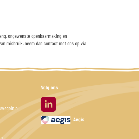
gang, ongewenste openbaarmaking en
n van misbruik, neem dan contact met ons op via
Volg ons
linkedin
wegein.nl
Aegis
g
