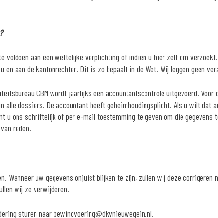
?
 voldoen aan een wettelijke verplichting of indien u hier zelf om verzoekt.
u en aan de kantonrechter. Dit is zo bepaalt in de Wet. Wij leggen geen ve
iteitsbureau CBM wordt jaarlijks een accountantscontrole uitgevoerd. Voor d
n alle dossiers. De accountant heeft geheimhoudingsplicht. Als u wilt dat a
ent u ons schriftelijk of per e-mail toestemming te geven om die gegevens t
 van reden.
n. Wanneer uw gegevens onjuist blijken te zijn, zullen wij deze corrigeren 
ullen wij ze verwijderen.
ijdering sturen naar bewindvoering@dkvnieuwegein.nl.