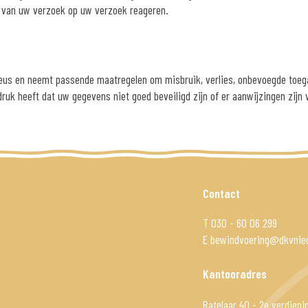
t van uw verzoek op uw verzoek reageren.
us en neemt passende maatregelen om misbruik, verlies, onbevoegde toe
ndruk heeft dat uw gegevens niet goed beveiligd zijn of er aanwijzingen zij
Contact
T
030 - 60 06 299
E
bewindvoering@dkvnieu
Kantooradres
Ratelaar 40 - 2e verdiepin