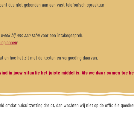
bent dus niet gebonden aan een vast telefonisch spreekuur.
 week bij ons aan tafel
voor een intakegesprek.
 inplannen
!
gaat en hoe het zit met de kosten en vergoeding daarvan.
nd in jouw situatie het juiste middel is. Als we daar samen toe be
ld omdat huisuitzetting dreigt, dan wachten wij niet op de officiële goedke