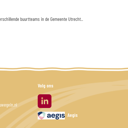
schillende buurtteams in de Gemeente Utrecht..
Volg ons
linkedin
wegein.nl
Aegis