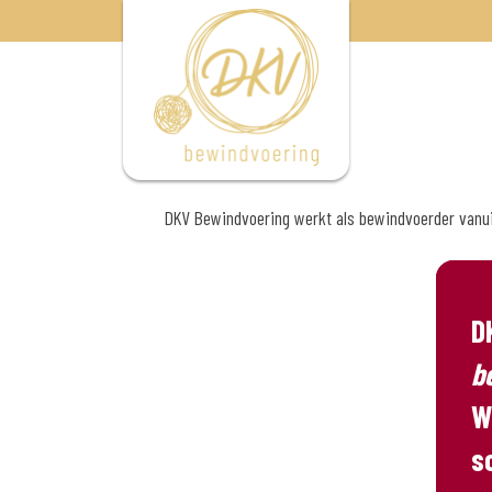
Skip
to
content
DKV Bewindvoering werkt als bewindvoerder vanui
D
b
W
s